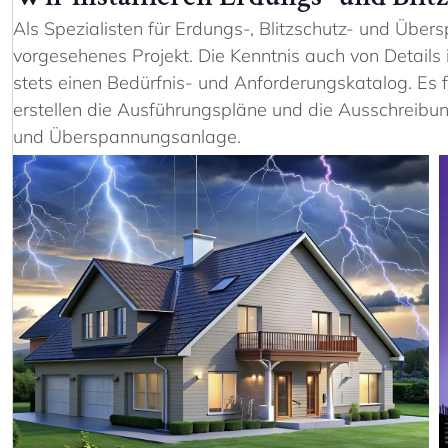
Als Spezialisten für Erdungs-, Blitzschutz- und Über
vorgesehenes Projekt. Die Kenntnis auch von Details i
stets einen Bedürfnis- und Anforderungskatalog. Es f
erstellen die Ausführungspläne und die Ausschreibun
und Überspannungsanlage.