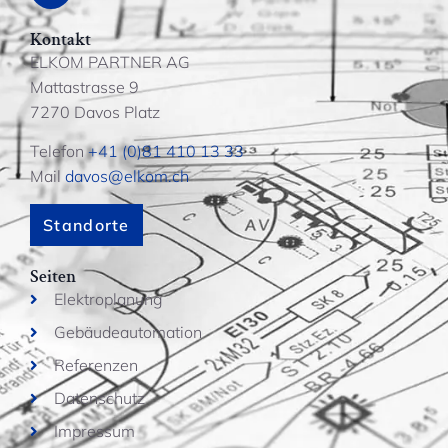
Kontakt
ELKOM PARTNER AG
Mattastrasse 9
7270 Davos Platz
Telefon
+41 (0)81 410 13 33
Mail
davos@elkom.ch
Standorte
Seiten
Elektroplanung
Gebäudeautomation
Referenzen
Datenschutz
Impressum