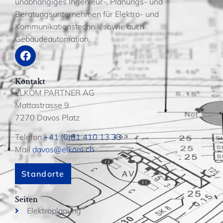
unabhängiges Ingenieur-, Planungs- und
Beratungsunternehmen für Elektro- und
Kommunikationstechnik sowie auch
Gebäudeautomation.
Kontakt
ELKOM PARTNER AG
Mattastrasse 9
7270 Davos Platz
Telefon
+41 (0)81 410 13 33
Mail
davos@elkom.ch
Standorte
Seiten
Elektroplanung