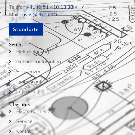
Telefon
+41 (0)81 410 13 33
Mail
davos@elkom.ch
Standorte
Seiten
Elektroplanung
Gebäudeautomation
Referenzen
Datenschutz
Impressum
Über uns
Elkom Partner AG
Service
Kontakt