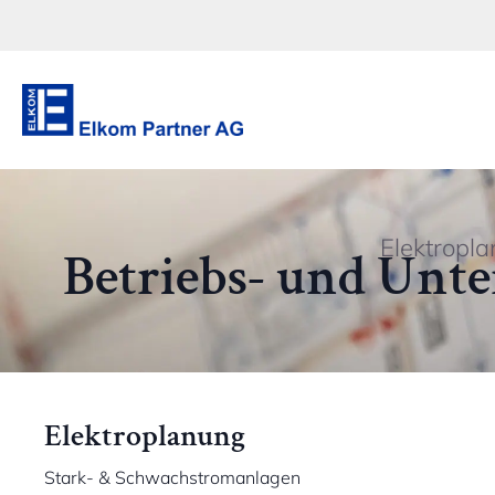
Elektropl
Betriebs- und Unt
Elektroplanung
Stark- & Schwachstromanlagen