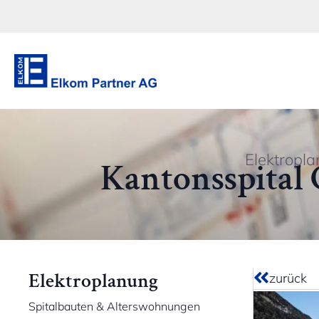
Elektropl
Kantonsspital
Elektroplanung
zurück
Spitalbauten & Alterswohnungen