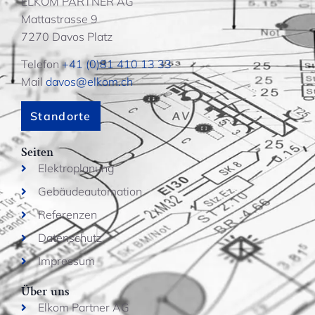
ELKOM PARTNER AG
Mattastrasse 9
7270 Davos Platz
Telefon
+41 (0)81 410 13 33
Mail
davos@elkom.ch
Standorte
Seiten
Elektroplanung
Gebäudeautomation
Referenzen
Datenschutz
Impressum
Über uns
Elkom Partner AG