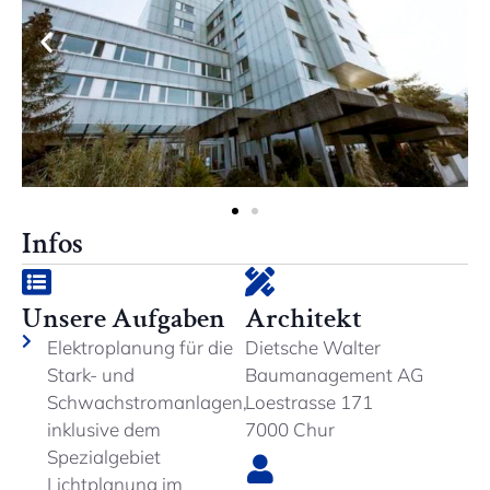
Infos
Unsere Aufgaben
Architekt
Elektroplanung für die
Dietsche Walter
Stark- und
Baumanagement AG
Schwachstromanlagen,
Loestrasse 171
inklusive dem
7000 Chur
Spezialgebiet
Lichtplanung im