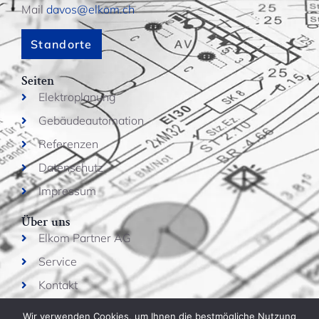
Mail
davos@elkom.ch
Standorte
Seiten
Elektroplanung
Gebäudeautomation
Referenzen
Datenschutz
Impressum
Über uns
Elkom Partner AG
Service
Kontakt
Jobs
Wir verwenden Cookies, um Ihnen die bestmögliche Nutzung