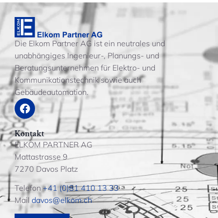
Die Elkom Partner AG ist ein neutrales und
unabhängiges Ingenieur-, Planungs- und
Beratungsunternehmen für Elektro- und
Kommunikationstechnik sowie auch
Gebäudeautomation.
Kontakt
ELKOM PARTNER AG
Mattastrasse 9
7270 Davos Platz
Telefon
+41 (0)81 410 13 33
Mail
davos@elkom.ch