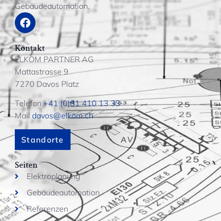
Gebäudeautomation.
Kontakt
ELKOM PARTNER AG
Mattastrasse 9
7270 Davos Platz
Telefon
+41 (0)81 410 13 33
Mail
davos@elkom.ch
Standorte
Seiten
Elektroplanung
Gebäudeautomation
Referenzen