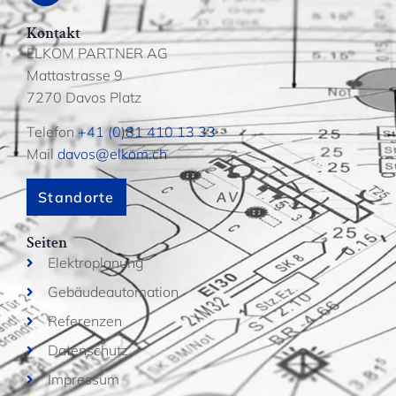
Kontakt
ELKOM PARTNER AG
Mattastrasse 9
7270 Davos Platz
Telefon
+41 (0)81 410 13 33
Mail
davos@elkom.ch
Standorte
Seiten
Elektroplanung
Gebäudeautomation
Referenzen
Datenschutz
Impressum