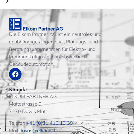
Die Elkom Partner AG ist ein neutrales und
unabhängiges Ingenieur-, Planungs- und
Beratungsunternehmen für Elektro- und
Kommunikationstechnik sowie auch
Gebäudeautomation.
Kontakt
ELKOM PARTNER AG
Mattastrasse 9
7270 Davos Platz
Telefon
+41 (0)81 410 13 33
Mail
davos@elkom.ch