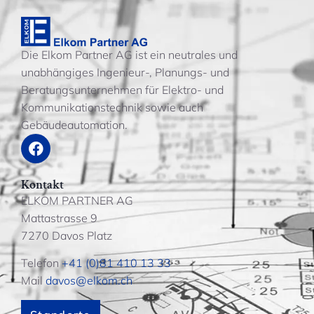
Die Elkom Partner AG ist ein neutrales und
unabhängiges Ingenieur-, Planungs- und
Beratungsunternehmen für Elektro- und
Kommunikationstechnik sowie auch
Gebäudeautomation.
Kontakt
ELKOM PARTNER AG
Mattastrasse 9
7270 Davos Platz
Telefon
+41 (0)81 410 13 33
Mail
davos@elkom.ch