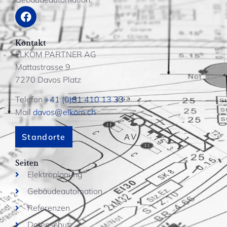
Kontakt
ELKOM PARTNER AG
Mattastrasse 9
7270 Davos Platz
Telefon
+41 (0)81 410 13 33
Mail
davos@elkom.ch
Standorte
Seiten
Elektroplanung
Gebäudeautomation
Referenzen
Datenschutz