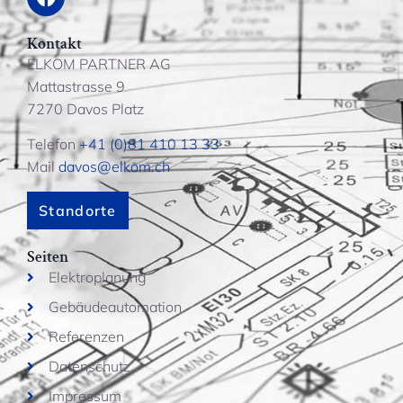
Kontakt
ELKOM PARTNER AG
Mattastrasse 9
7270 Davos Platz
Telefon
+41 (0)81 410 13 33
Mail
davos@elkom.ch
Standorte
Seiten
Elektroplanung
Gebäudeautomation
Referenzen
Datenschutz
Impressum