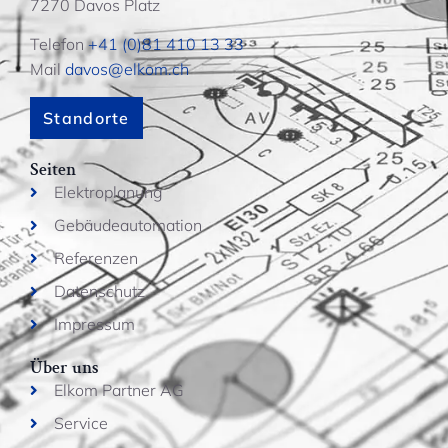
7270 Davos Platz
Telefon
+41 (0)81 410 13 33
Mail
davos@elkom.ch
Standorte
Seiten
Elektroplanung
Gebäudeautomation
Referenzen
Datenschutz
Impressum
Über uns
Elkom Partner AG
Service