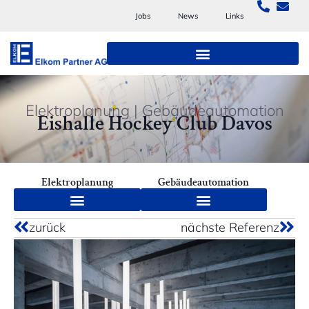
Jobs
News
Links
Elektroplanung
|
Gebäudeautomation
Eishalle Hockey Club Davos
Elektroplanung
Gebäudeautomation
zurück
nächste Referenz