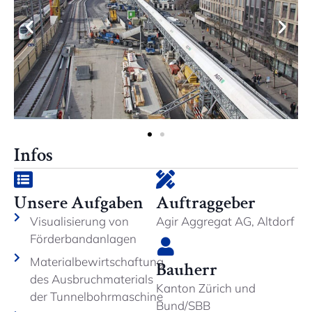
Infos
Unsere Aufgaben
Auftraggeber
Visualisierung von
Agir Aggregat AG, Altdorf
Förderbandanlagen
Materialbewirtschaftung
Bauherr
des Ausbruchmaterials
Kanton Zürich und
der Tunnelbohrmaschine
Bund/SBB