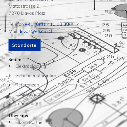
Mattastrasse 9
7270 Davos Platz
Telefon
+41 (0)81 410 13 33
Mail
davos@elkom.ch
Standorte
Seiten
Elektroplanung
Gebäudeautomation
Referenzen
Datenschutz
Impressum
Über uns
Elkom Partner AG